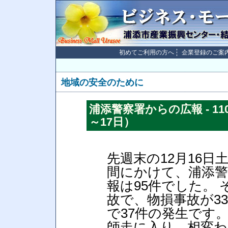
初めてご利用の方へ
企業登録のご案
地域の安全のために
浦添警察署からの広報 - 1
～17日）
先週末の12月16日
間にかけて、浦添警
報は95件でした。 
故で、物損事故が3
で37件の発生です
師走に入り、相変わ