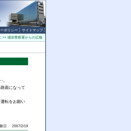
シーポリシー
サイトマップ
に
>> 浦添警察署からの広報
･。
路面になって
運転をお願い
新日 : 2007/2/19