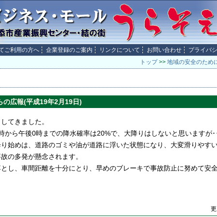
てご利用の方へ
企業登録のご案内
リンクについて
お問い合わせ
プライバ
トップ
>>
地域の安全のため
の広報(平成19年2月19日)
してきました。
から午後0時までの降水確率は20%で、大降りはしないと思いますが･･
り始めは、道路のゴミや油が道路に浮いた状態になり、大変滑りやすい
事故の多発が懸念されます。
とし、車間距離を十分にとり、早めのブレーキで事故防止に努めて安全
更