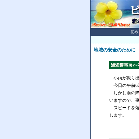
初め
地域の安全のために
浦添警察署から
小雨が振り出
今日の午前6時
しかし雨の降
いますので、
スピードを落
します。