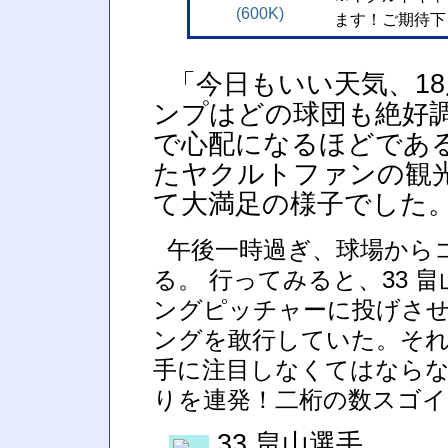
(600K)
ます！ご期待下
「今日もいい天気、1
ンプはどの球団も絶好
で心配になるほどであ
たヤクルトファンの観
て大満足の様子でした
午後一時過ぎ、球場から
る。 行ってみると、33 
ングピッチャーに投げさ
ングを敢行していた。それ
手に注目しなくてはなら
りを連発！二桁の数スゴイ
33 畠山選手