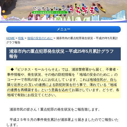
メニュー
HOME
>
特集
>
地域の安全のために
> 浦添市内の重点犯罪発生状況－平成25年5月累計
>
グラフ報告
特
浦添市内の重点犯罪発生状況－平成25年5月累計グラフ
集
報告
記
事
◆『ビジネス・モールうらそえ』では、浦添警察署から届く、不審者・
<
事件情報や、発生状況、その他の防犯情報を『 地域の安全のために 』の
コーナーで市民の皆さんにお伝えして います。これは
地域住民が、自ら
ティー
浦
隣り近所との 互いの連携による防犯対策を行う事で、薄れている『地域
ダな出
添
の連携を再構築する』という意義を込めて
お届けしています。どうぞ、各
会い
の
公
地域で有効にお役立てください。
園
特
集
浦添市民の皆さん！重点犯罪の発生状況をご報告致します。
ヤク
地
平成２５年５月の事件発生累計が浦添署より届きましたのでご報告いた
ルト
域
します。
キャ
の