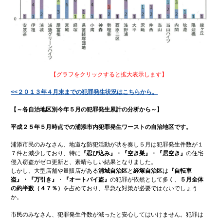
【グラフをクリックすると拡大表示します】
<<２０１３年４月末までの犯罪発生状況はこちらから。
【～各自治地区別今年５月の犯罪発生累計の分析から～】
平成２５年５月時点での浦添市内犯罪発生ワーストの自治地区です。
浦添市民のみなさん、地道な防犯活動が功を奏し５月は犯罪発生件数が１
７件と減少しており、特に
『忍び込み』・『空き巣』・『居空き』
の住宅
侵入窃盗がゼロ更新と、素晴らしい結果となりました。
しかし、大型店舗や量販店がある
浦城自治区
と
経塚自治区
は
『自転車
盗』・『万引き』
・
『オートバイ盗』
の犯罪が依然として多く、
５月全体
の約半数（４７％）
を占めており、早急な対策が必要ではないでしょう
か。
市民のみなさん、犯罪発生件数が減ったと安心してはいけません。犯罪は