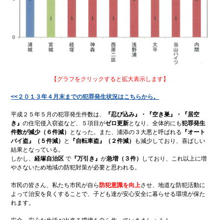
歴史
コ
アー
ミュ
カイ
ニ
ブ映
ケー
像
ショ
ン広
場
子
浦
育
添
【グラフをクリックすると拡大表示します】
て
の
特
不
集
動
<<２０１３年４月末までの犯罪発生状況はこちらから。
産
平成２５年５月の犯罪発生件数は、
『忍び込み』・『空き巣』・『居空
地域
地
き』
の住宅侵入窃盗など、５項目が
ゼロ更新
となり、全体的にも
犯罪発生
のイ
震
件数が減少（６件減）
となった。また、浦添の３大悪と呼ばれる
『オート
ベン
情
バイ盗』（５件減）
と
『自転車盗』（２件減）
も減少しており、喜ばしい
ト・
報
催物
結果となっている。
特別イ
しかし、
経塚自治区
で
『万引き』
が
急増（３件）
しており、これ以上に増
ンタ
やさないため地域の防犯対策が必要と思われる。
ビュー
市民の皆さん、私たち市民が自ら
防犯意識を向上
させ、地道な防犯活動に
食
てぃー
よって治安を良くすることで、子ども達が安心安全に暮らせる環境が保た
べ
だぬ
れます。
歩
ふぁー
き
通信
情