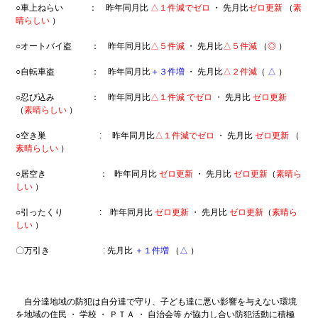
ら
○車上ねらい ： 昨年同月比
△１件減でゼロ
・ 先月比
ゼロ更新
（
素
ポ
の
晴らしい
）
リ
お
シー
知
○オートバイ盗 ： 昨年同月比
△５件減
・ 先月比
△５件減
（
◎
）
ら
リ
せ
ン
○自転車盗 ： 昨年同月比
＋３件増
・ 先月比
△２件減
（
△
）
ク
不
に
○忍び込み ：
昨年同月比
△１件減
でゼロ
・ 先月比
ゼロ更新
審
つ
（
素晴らしい
）
者
い
情
て
○空き巣 : 昨年同月比
△１件減でゼロ
・ 先月比
ゼロ更新
（
報
素晴らしい
）
お
○居空き ： 昨年同月比
ゼロ更新
・ 先月比
ゼロ更新
（
素晴ら
役
しい
）
立
ち
○引ったくり : 昨年同月比
ゼロ更新
・ 先月比
ゼロ更新
（
素晴ら
情
しい
）
報
お
〇万引き :
先月比
＋１件増
（
△
）
問
い
合
わ
自分達地域の防犯は自分達で守り、子ども達に悪い影響を与えない環境
せ
を地域の住民 ・ 学校 ・ ＰＴＡ ・ 自治会等 が協力し合い防犯活動に積極