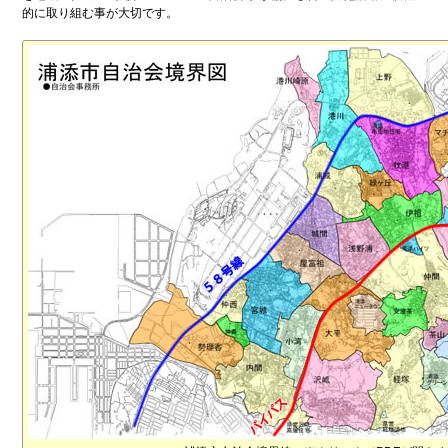
的に取り組む事が大切です。
は
じ
め
て
ご
利
用
の
方
へ
新型コロナウイルス 関連
イベントカレンダー
サイトコンセプト