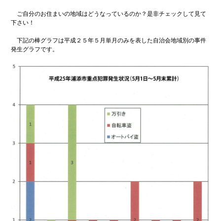
ンプ
安
全
ご自分のお住まいの地域はどうなっているのか？是非チェックして見て
の
下さい！
た
め
下記の棒グラフは平成２５年５月単月のみを表した自治会地域別の事件
に
発生グラフです。
こ
街
こ
興
ろ
し
の
情
オ
報
ア
シ
防
ス
災
特
集
浦
環
添
境
の
特
元
集
気
企
グル
業
メ
どぅ
浦添