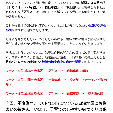
気を許すとアッという間に元に戻ってしまいます。特に
浦添の３大悪
と呼
ばれる
『オートバイ盗』・『自転車盗』・『車上狙い』
と軽微な犯罪と思
われがちな
『万引き』
は、減らしても減らしても元に戻る傾向があり、気
が許せません。
これから夏場の開放的な季節となり、また日が長くなるため
夜遊び
や
深夜
徘徊
が増加する傾向になります。
犯罪者を呼び寄せない、つくらない為にも、地域住民の地道な防犯活動で
子ども達の健やかで安全な暮らせる環境づくりをつくっていきましょう。
同地域にお住いのみなさん、治安は住民の皆さんの気持ち次第で変わりま
す。学校やＰＴＡ、自治会、地域住民が連携し、犯罪者への抑止力となる
防犯パトロールの参加
など
地域の治安向上に向けた活動
をお願いします。
ワースト１位
浦城自治地区 （万引き ・ 自転車盗
の順 ）
ワースト２位
内間自治地区 （自転車盗 ・ 空き巣 ・オートバイ盗
の
順 ）
ワースト３位 経塚自治地区 （万引き ・ 自転車盗 ・ 空き巣の順）
今回、
不名誉“ワースト”
に並ばれている
自治地区にお住
まいの皆さん！
やはり、
子育てのしやすい
街づくりは犯