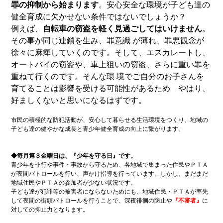
罪の抑制から始まります
。安心安全な環境が子ども達の
健全育成に欠かせない条件では
ないでしょうか？
例えば、
自転車の窃盗を軽く見過ごしてはいけません
。
その事が同じ連鎖を生み、罪意識 が薄れ、罪悪観念が
徐々に麻痺していくのです。そして、エスカレートし、
オートバイの窃盗や、車上狙いの窃盗、さらに重い罪を
重ねて行くのです。そんな環 境でご自分のお子さんを
育てることは影響を受ける可能性があるため やはり、
好ましくないと思いになるはずです。
市民の積極的な防犯活動が、安心して暮らせる生活環境をつくり、地域の
子ども達の健やかな成長と青少年健全育成の向上に繋がります。
◆毎月第３金曜日は、『少年を守る日』です。
青少年を非行や事件・事故から守るため、各地域で集まった住民やＰＴＡ
が夜間パトロールを行い、声かけ指導を行っています。しかし、まだまだ
地域住民やＰＴＡの参加者が少ない状況です。
子ども達が犯罪等の被害者にならないためにも、地域住民・ＰＴＡが率先
して夜間の街頭パトロールを行うことで、深夜徘徊の防止や
『不審者』
に
対しての抑止力となります。