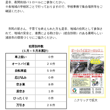
是非、夜間街頭パトロールにご参加ください。
※各地域の学校区ごとで行っておりますので、学校事務で集合場所等をご
確認ください。
市民の皆さん、子育てを終えられた方も是非、地域の住民として参加さ
れて、地域の安全と、連携による助け合い（総合扶助）のある素晴らしい
浦添市の環境づくりにご協力ください。
犯罪別件数
(１月～５月末累計）
車上狙い
０件
オートバイ盗
２４件
自転車盗
５９件
忍び込み
０件
空き巣
８件
居空き
１件
ひったくり
０件
△クリックで拡大
万引き
２６件