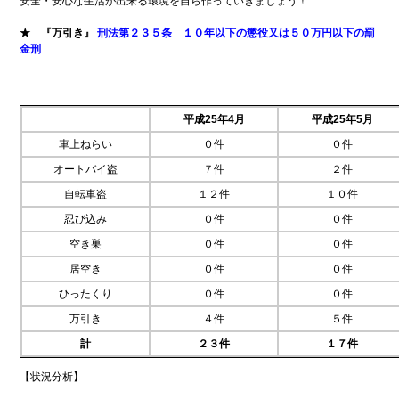
安全・安心な生活が出来る環境を自ら作っていきましょう！
報
★ 『万引き』
刑法第２３５条 １０年以下の懲役又は５０万円以下の罰
金刑
トッ
メー
プ
ル
ペー
マ
ジ
ガ
ジ
平成25年4月
平成25年5月
地
ン
域
車上ねらい
０件
０件
登
貢
録
オートバイ盗
７件
２件
献
企
企
自転車盗
１２件
１０件
業
業
忍び込み
０件
０件
一
登
覧
録
空き巣
０件
０件
の
防
居空き
０件
０件
ご
災
案
ひったくり
０件
０件
情
内
報
万引き
４件
５件
プ
浦
計
２３件
１７件
ラ
添
イ
署
【状況分析】
バ
か
シー