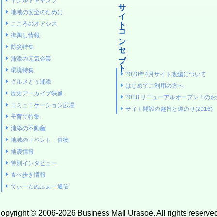
ヤクルトキャンプ
サイトコンセプト
地域の安全のために
こころのオアシス
街興し情報
防災特集
浦添の元気企業
環境特集
2020年4月サイト改編について
グルメどぅ浦添
はじめてご利用の方へ
歴史アーカイブ映像
2018 リニューアルオープン！の
コミュニケーション広場
サイト開設の趣旨と道のり(2016)
子育て特集
浦添の不動産
地域のイベント・催物
地震情報
特別インタビュー
食べ歩き情報
てぃーだぬふぁー通信
opyright © 2006-2026 Business Mall Urasoe. All rights reserved