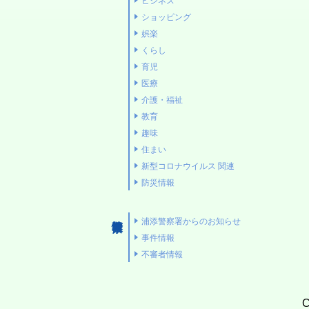
ビジネス
域
浦
信
ショッピング
グ
の
添
娯楽
ル
安
の
くらし
育児
メ
全
不
医療
どぅ
の
動
介護・福祉
浦
た
産
教育
添
め
趣味
に
住まい
地
新型コロナウイルス 関連
域
防災情報
こ
の
こ
イ
浦添警察署からのお知らせ
ろ
ベ
事件情報
の
ン
不審者情報
オ
ト・
ア
催
C