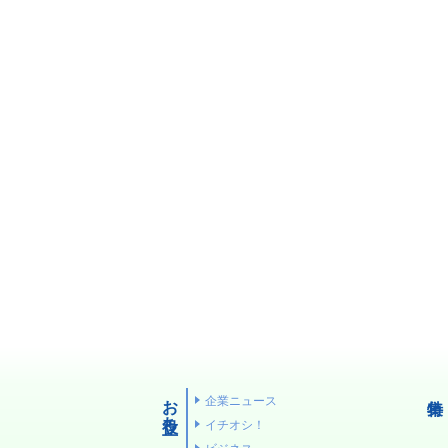
の
集
コ
タ
公
ミュ
ビュー
園
ニ
浦
特
ケー
添
食
集
ショ
の
べ
ン
元
歩
広
ヤ
気
き
場
ク
企
情
ル
業
報
ト
子
キャ
育
環
てぃー
ン
て
境
だ
プ
特
特
ぬ
集
お役立ち
企業ニュース
集
ふぁー
イチオシ！
地
通