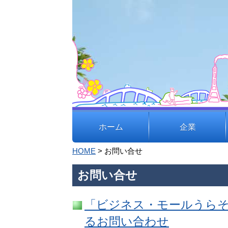
ホーム
企業
企
HOME
> お問い合せ
業
お問い合せ
業
地
種
域
「ビジネス・モールうら
別
貢
るお問い合わせ