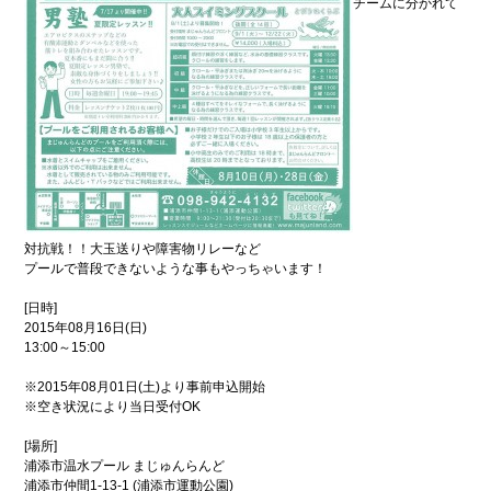
チームに分かれて
ンプ
安
全
の
た
め
に
こ
街
こ
興
ろ
し
の
情
オ
報
ア
シ
防
ス
対抗戦！！大玉送りや障害物リレーなど
災
プールで普段できないような事もやっちゃいます！
特
集
[日時]
浦
環
2015年08月16日(日)
添
境
13:00～15:00
の
特
元
集
※2015年08月01日(土)より事前申込開始
気
※空き状況により当日受付OK
企
グル
業
メ
どぅ
[場所]
浦添
浦添市温水プール まじゅんらんど
浦添市仲間1-13-1 (浦添市運動公園)