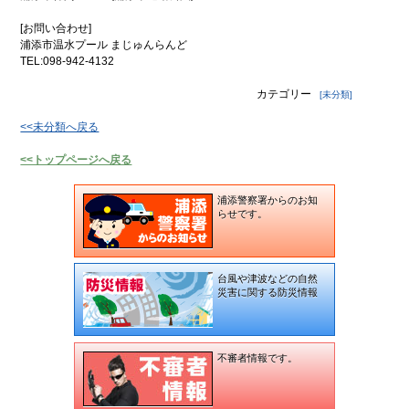
歴史
コ
アー
ミュ
[お問い合わせ]
カイ
ニ
浦添市温水プール まじゅんらんど
ブ映
ケー
TEL:098-942-4132
像
ショ
ン広
場
カテゴリー
[未分類]
子
浦
<<未分類へ戻る
育
添
て
の
<<トップページへ戻る
特
不
集
動
産
浦添警察署からのお知
らせです。
地域
地
のイ
震
ベン
情
ト・
報
催物
台風や津波などの自然
災害に関する防災情報
特別イ
ンタ
ビュー
食
てぃー
不審者情報です。
べ
だぬ
歩
ふぁー
き
通信
情