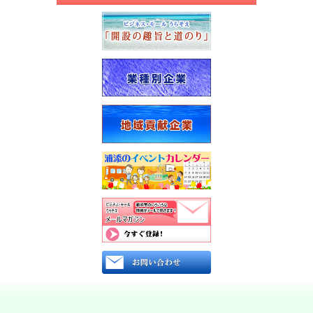
報
トッ
メー
プ
ル
ペー
マ
ジ
ガ
ジ
地
ン
域
登
貢
録
献
企
企
業
業
一
登
覧
録
の
防
ご
災
案
情
内
報
プ
浦
ラ
添
イ
署
バ
か
シー