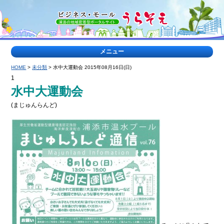
メニュー
HOME
>
未分類
> 水中大運動会 2015年08月16日(日)
>
1
特
水中大運動会
集
記
(まじゅんらんど)
事
<
ティー
浦
ダな出
添
会い
の
公
園
特
集
ヤク
地
ルト
域
キャ
の