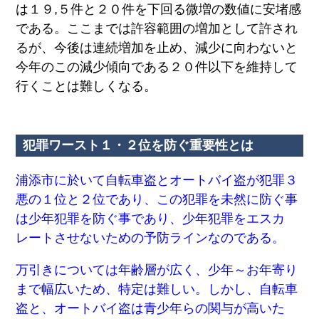
は１９,５件と２０件を下回る微増の数値に安堵感
報
である。ここまでは許容範囲の増加として許され
トッ
メー
るが、今後は連続増加を止め、減少に向わないと
プ
ル
今年のこの減少傾向である２０件以下を維持して
ペー
マ
ジ
ガ
行くことは難しくなる。
ジ
地
ン
域
登
貢
録
献
犯罪ワースト１・２位を防ぐ重要性とは
企
企
業
業
一
登
浦添市に於いて自転車盗とオートバイ盗が犯罪３
覧
録
悪の１位と２位であり、この犯罪を未然に防ぐ事
の
防
ご
は少年犯罪を防ぐ事であり、少年犯罪をエスカ
災
案
レートさせないための予防ラインなのである。
情
内
報
プ
万引きについては年齢層が広く、少年～お年寄り
浦
ラ
添
まで幅広いため、特定は難しい。しかし、自転車
イ
署
バ
盗と、オートバイ盗は青少年らの関与が高いた
か
シー