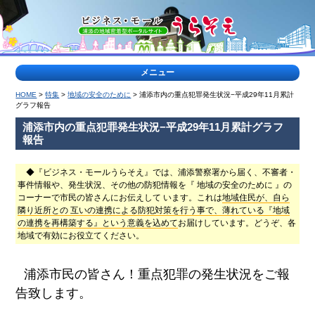
メニュー
HOME
>
特集
>
地域の安全のために
> 浦添市内の重点犯罪発生状況−平成29年11月累計
>
グラフ報告
特
浦添市内の重点犯罪発生状況−平成29年11月累計グラフ
集
報告
記
事
◆『ビジネス・モールうらそえ』では、浦添警察署から届く、不審者・
<
事件情報や、発生状況、その他の防犯情報を『 地域の安全のために 』の
コーナーで市民の皆さんにお伝えして います。これは
地域住民が、自ら
ティー
浦
隣り近所との 互いの連携による防犯対策を行う事で、薄れている『地域
ダな出
添
の連携を再構築する』という意義を込めて
お届けしています。どうぞ、各
会い
の
公
地域で有効にお役立てください。
園
特
集
浦添市民の皆さん！重点犯罪の発生状況をご報
ヤク
地
告致します。
ルト
域
キャ
の