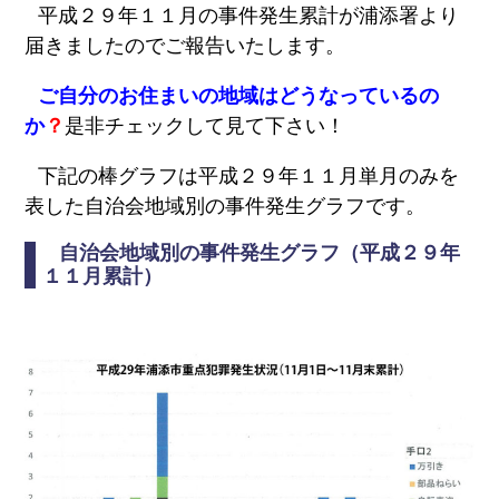
ンプ
安
平成２９年１１月の事件発生累計が浦添署より
全
届きましたのでご報告いたします。
の
た
め
ご自分のお住まいの地域は
どうなっているの
に
か
？
是非チェックして見て下さい！
こ
街
こ
興
ろ
し
下記の棒グラフは平成２９年１１月単月のみを
の
情
オ
報
表した自治会地域別の事件発生グラフです。
ア
シ
防
自治会地域別の事件発生グラフ（平成２９年
ス
災
１１月累計）
特
集
浦
環
添
境
の
特
元
集
気
企
グル
業
メ
どぅ
浦添