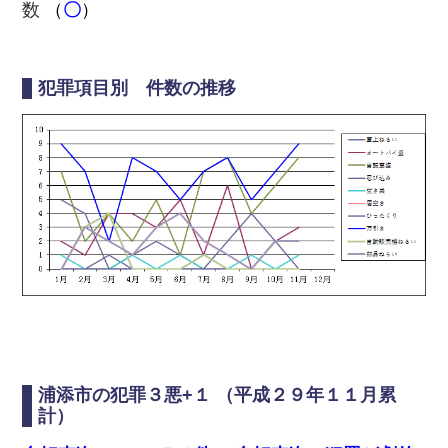
数
（
〇
）
犯罪項目別 件数の推移
浦添市の犯罪３悪+１ （平成２９年１１月累
計）