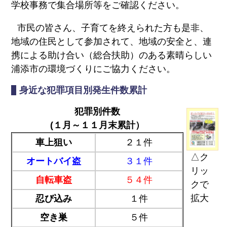
学校事務で集合場所等をご確認ください。
市民の皆さん、子育てを終えられた方も是非、
地域の住民として参加されて、地域の安全と、連
携による助け合い（総合扶助）のある素晴らしい
浦添市の環境づくりにご協力ください。
身近な犯罪項目別発生件数累計
犯罪別件数
(１月～１１月末累計）
車上狙い
２１件
△ク
オートバイ盗
３１件
リッ
自転車盗
５４件
クで
拡大
忍び込み
１件
空き巣
５件