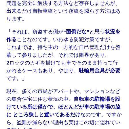
問題を完全に解決する方法など存在しませんが、
出来るだけ自転車盗という窃盗を減らす方法はあ
ります。
「
それは、窃盗する側が
“面倒だな”
と思う
状況を
作る
ことなのです。いわゆる防犯対策ですが、
これまでは、持ち主の一方的な自己管理だけを啓
蒙して参りましたが、それでは限界があり、
2ロックのカギを掛けても車でそのまま持って行
かれるケースもあり、やはり、
駐輪用金具が必要
です。
」
現在、多くの市民がアパートや、マンションなど
の集合住宅に住む状況の中、
自転車の駐輪場を設
けている所は僅かで、ほとんどが車の駐車場の脇
に ところ狭しと置いてあるだけ
なのです。ですか
ら、盗難が減らない理由も実はこの辺に隠れてい