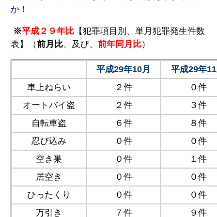
か！
※
平成２９年比
【犯罪項目別、単月犯罪発生件数
表】（
前月比
、及び、
前年同月比
）
平成29年10月
平成29年1
車上ねらい
２件
０件
オートバイ盗
２件
３件
自転車盗
６件
８件
忍び込み
０件
０件
空き巣
０件
１件
居空き
０件
０件
ひったくり
０件
０件
万引き
７件
９件