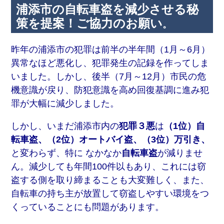
浦添市の自転車盗を減少させる秘
策を提案！ご協力のお願い
。
昨年の浦添市の犯罪は前半の半年間（1月～6月）
異常なほど悪化し、犯罪発生の記録を作ってしま
いました。しかし、後半（7月～12月）市民の危
機意識が戻り、防犯意識を高め回復基調に進み犯
罪が大幅に減少しました。
しかし、いまだ浦添市内の
犯罪３悪
は
（1位）自
転車盗、（2位）オートバイ盗、（3位）万引き、
と変わらず、特に なかなか
自転車盗
が減りませ
ん。減少しても年間100件以もあり、これには窃
盗する側を取り締まることも大変難しく、また、
自転車の持ち主が放置して窃盗しやすい環境をつ
くっていることにも問題があります。