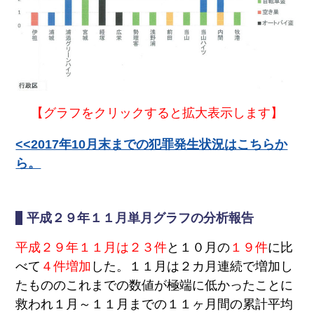
歴史
コ
アー
ミュ
カイ
ニ
ブ映
ケー
像
ショ
ン広
場
子
浦
育
添
【グラフをクリックすると拡大表示します】
て
の
特
不
集
動
<<2017年10月末までの犯罪発生状況はこちらか
産
ら。
地域
地
のイ
震
ベン
情
ト・
報
催物
平成２９年１１月単月グラフの分析報告
特別イ
ンタ
平成２９年１１月は２３件
と１０月の
１９件
に比
ビュー
べて
４件増加
した。１１月は２カ月連続で増加し
食
てぃー
べ
だぬ
たもののこれまでの数値が極端に低かったことに
歩
ふぁー
救われ１月～１１月までの１１ヶ月間の累計平均
き
通信
情