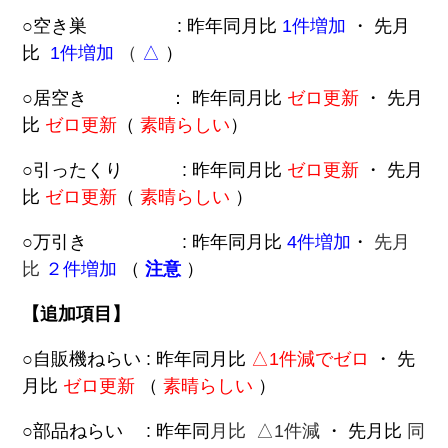
○空き巣 : 昨年同月
比
1
件増加
・ 先月
比
1
件増加
（
△
）
○居空き ： 昨年同月比
ゼロ更新
・ 先月
比
ゼロ更新
（
素晴らしい
）
○引ったくり : 昨年同月比
ゼロ更新
・ 先月
比
ゼロ更新
（
素晴らしい
）
○
万引き : 昨年同月比
4件増加
・
先月
比
２件増加
（
注意
）
【追加項目】
○自販機ねらい : 昨年同月比
△1件減でゼロ
・ 先
月比
ゼロ更新
（
素晴らしい
）
○部品ねらい : 昨年同
月比 △1件減
・ 先月比
同