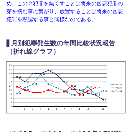
ら
め、この２犯罪を無くすことは将来の凶悪犯罪の
ポ
の
リ
芽を摘む事に繋がり、放置することは将来の凶悪
お
シー
知
犯罪を黙認する事と同様なのである。
ら
リ
せ
ン
ク
不
に
月別犯罪発生数の年間比較状況報告
審
つ
者
い
（折れ線グラフ）
情
て
報
お
役
立
ち
情
報
お
問
い
合
わ
せ