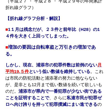
（平成２７ ・ 平成２８ ・ 平成２９年の年間累計
は
折れ線グラフ）
じ
め
【折れ線グラフ分析・解説】
て
ご
利
■
1１月は残念だが、２３件と前年比（H28）の1
用
４件を大きく上回ってしまった。
の
方
へ
■
増加の要因は自転車盗と万引きの増加であ
る。
新型コロナウイルス 関連
しかし、現在、浦添市の犯罪件数は前例のない
月
イベントカレンダー
平均19,５件
という
低い数値を維持
している
。これ
サイトコンセプト
は市民の防犯活動と浦添署の努力に他ならない
が、是非とも12月まで低い数値を続いて欲しいも
のだ。
浦添市が県内で一番犯罪が少ない街である
ことを証明することで
、さらに
私達市民が犯罪ゼ
ロへ向け誇りを持って犯罪撲滅にまい進できる
の