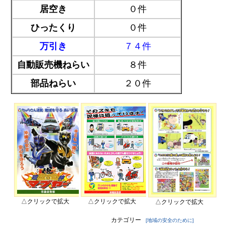
居空き
０件
ひったくり
０件
万引き
７４件
自動販売機ねらい
８件
部品ねらい
２０件
△クリックで拡大
△クリックで拡大
△クリックで拡大
カテゴリー
[地域の安全のために]