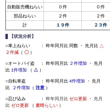
自動販売機ねらい
０件
０件
部品ねらい
２件
２件
計
１９件
２３件
【状況分析】
○車上ねらい ： 昨年同月比
同数
・ 先月比
△
２件減
（
〇
）
○オートバイ盗 ： 昨年同月比
２件増加
・ 先月
比
1
件増加
（
△
）
○自転車盗 ： 昨年同月比
4件増加
・ 先月
比
２件増加
（
注意
）
○忍び込み ：
昨年同月比
ゼロ更新
・
先月
比
ゼロ更新
（
素晴らしい
）