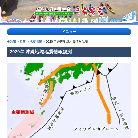
メニュー
HOME
>
特集
>
地震情報
> 2020年 沖縄地域地震情報観測
>
特
2020年 沖縄地域地震情報観測
集
記
事
<
ティー
浦
ダな出
添
会い
の
公
園
特
集
ヤク
地
ルト
域
キャ
の