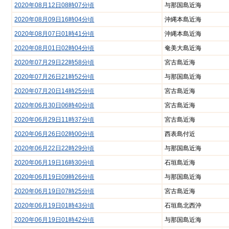
2020年08月12日08時07分頃
与那国島近海
報
2020年08月09日16時04分頃
沖縄本島近海
トッ
メー
2020年08月07日01時41分頃
沖縄本島近海
プ
ル
ペー
マ
2020年08月01日02時04分頃
奄美大島近海
ジ
ガ
2020年07月29日22時58分頃
宮古島近海
ジ
地
ン
2020年07月26日21時52分頃
与那国島近海
域
登
貢
2020年07月20日14時25分頃
宮古島近海
録
献
2020年06月30日06時40分頃
宮古島近海
企
企
業
業
2020年06月29日11時37分頃
宮古島近海
一
登
2020年06月26日02時00分頃
西表島付近
覧
録
の
2020年06月22日22時29分頃
与那国島近海
防
ご
災
2020年06月19日16時30分頃
石垣島近海
案
情
内
2020年06月19日09時26分頃
与那国島近海
報
プ
2020年06月19日07時25分頃
宮古島近海
浦
ラ
添
2020年06月19日01時43分頃
石垣島北西沖
イ
署
バ
2020年06月19日01時42分頃
与那国島近海
か
シー