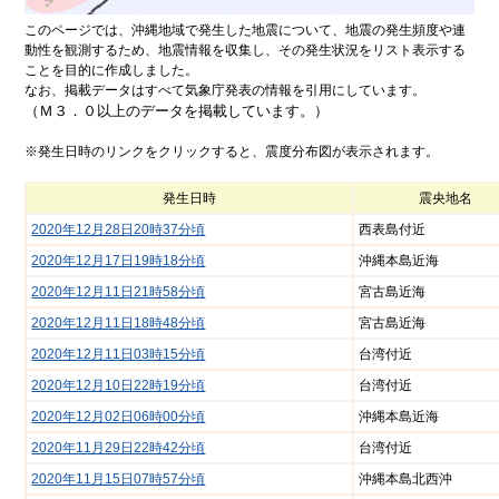
ンプ
安
全
このページでは、沖縄地域で発生した地震について、地震の発生頻度や連
の
動性を観測するため、地震情報を収集し、その発生状況をリスト表示する
た
ことを目的に作成しました。
め
なお、掲載データはすべて気象庁発表の情報を引用にしています。
に
（Ｍ３．０以上のデータを掲載しています。）
こ
街
※発生日時のリンクをクリックすると、震度分布図が表示されます。
こ
興
ろ
し
の
情
発生日時
震央地名
オ
報
ア
2020年12月28日20時37分頃
西表島付近
シ
防
ス
災
2020年12月17日19時18分頃
沖縄本島近海
特
集
2020年12月11日21時58分頃
宮古島近海
2020年12月11日18時48分頃
宮古島近海
浦
環
添
境
2020年12月11日03時15分頃
台湾付近
の
特
元
集
2020年12月10日22時19分頃
台湾付近
気
企
2020年12月02日06時00分頃
沖縄本島近海
グル
業
メ
2020年11月29日22時42分頃
台湾付近
どぅ
浦添
2020年11月15日07時57分頃
沖縄本島北西沖