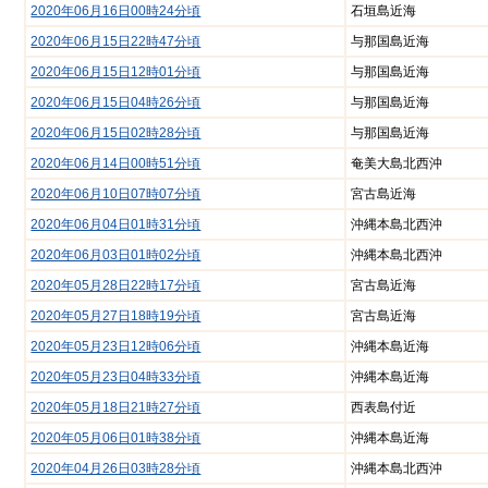
ら
2020年06月16日00時24分頃
石垣島近海
ポ
の
リ
2020年06月15日22時47分頃
与那国島近海
お
シー
知
2020年06月15日12時01分頃
与那国島近海
ら
リ
2020年06月15日04時26分頃
与那国島近海
せ
ン
ク
2020年06月15日02時28分頃
与那国島近海
不
に
審
つ
2020年06月14日00時51分頃
奄美大島北西沖
者
い
2020年06月10日07時07分頃
宮古島近海
情
て
報
2020年06月04日01時31分頃
沖縄本島北西沖
お
2020年06月03日01時02分頃
沖縄本島北西沖
役
2020年05月28日22時17分頃
宮古島近海
立
ち
2020年05月27日18時19分頃
宮古島近海
情
報
2020年05月23日12時06分頃
沖縄本島近海
2020年05月23日04時33分頃
沖縄本島近海
お
問
2020年05月18日21時27分頃
西表島付近
い
合
2020年05月06日01時38分頃
沖縄本島近海
わ
2020年04月26日03時28分頃
沖縄本島北西沖
せ