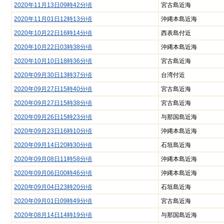
歴史
コ
2020年11月13日09時42分頃
宮古島近海
アー
ミュ
カイ
ニ
2020年11月01日12時13分頃
沖縄本島近海
ブ映
ケー
2020年10月22日16時14分頃
西表島付近
像
ショ
ン広
2020年10月22日03時38分頃
沖縄本島近海
場
2020年10月10日18時36分頃
宮古島近海
子
浦
育
添
2020年09月30日13時37分頃
台湾付近
て
の
特
不
2020年09月27日15時40分頃
宮古島近海
集
動
2020年09月27日15時38分頃
宮古島近海
産
2020年09月26日15時23分頃
与那国島近海
地域
地
のイ
震
2020年09月23日16時10分頃
沖縄本島近海
ベン
情
ト・
報
2020年09月14日20時30分頃
石垣島近海
催物
2020年09月08日11時58分頃
沖縄本島近海
特別イ
ンタ
2020年09月06日00時46分頃
沖縄本島近海
ビュー
2020年09月04日23時20分頃
石垣島近海
食
てぃー
2020年09月01日09時49分頃
宮古島近海
べ
だぬ
歩
ふぁー
2020年08月14日14時19分頃
与那国島近海
き
通信
情