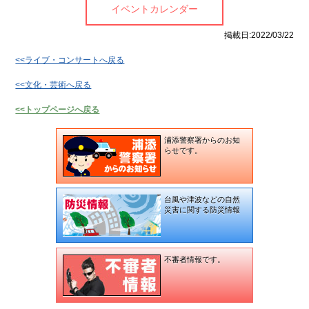
ら
ポ
ントカレンダー
イベントカレンダー
の
リ
お
シー
掲載日:2022/03/22
知
ら
リ
<<ライブ・コンサートへ戻る
せ
ン
ク
<<文化・芸術へ戻る
不
に
審
つ
<<トップページへ戻る
者
い
情
て
報
浦添警察署からのお知
らせです。
お
役
立
ち
台風や津波などの自然
情
災害に関する防災情報
報
お
問
不審者情報です。
い
合
わ
せ