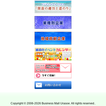
は
じ
め
て
ご
利
用
の
方
へ
新型コロナウイルス 関連
イベントカレンダー
サイトコンセプト
Copyright © 2006-2026 Business Mall Urasoe. All rights reserved..