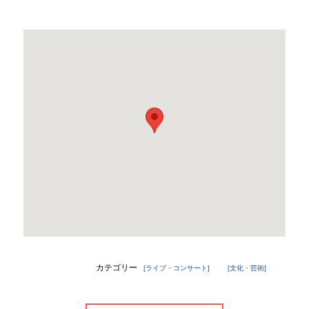
報
トッ
メー
プ
ル
ペー
マ
ジ
ガ
ジ
地
ン
域
登
貢
録
献
企
企
業
業
一
登
覧
録
の
防
ご
災
案
情
内
報
プ
浦
ラ
カテゴリー
[ライブ・コンサート]
[文化・芸術]
添
イ
署
バ
か
シー