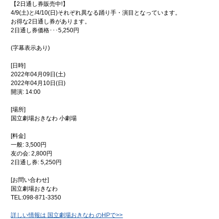
歴史
コ
【2日通し券販売中!】
アー
ミュ
4/9(土)と/4/10(日)それぞれ異なる踊り手・演目となっています。
カイ
ニ
お得な2日通し券があります。
ブ映
ケー
2日通し券価格･･･5,250円
像
ショ
ン広
場
(字幕表示あり)
子
浦
[日時]
育
添
2022年04月09日(土)
て
の
2022年04月10日(日)
特
不
開演: 14:00
集
動
産
[場所]
国立劇場おきなわ 小劇場
地域
地
のイ
震
ベン
情
[料金]
ト・
報
一般: 3,500円
催物
友の会: 2,800円
特別イ
2日通し券: 5,250円
ンタ
ビュー
[お問い合わせ]
国立劇場おきなわ
食
てぃー
べ
だぬ
TEL:098-871-3350
歩
ふぁー
き
通信
詳しい情報は 国立劇場おきなわ のHPで>>
情