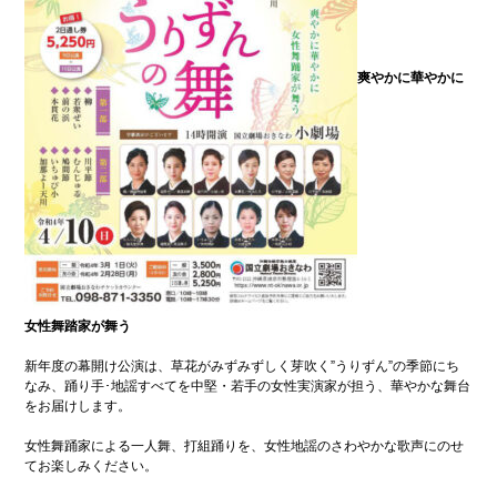
ンプ
安
全
の
た
爽やかに華やかに
め
に
こ
街
こ
興
ろ
し
の
情
オ
報
ア
シ
防
ス
災
特
集
女性舞踏家が舞う
浦
環
添
境
の
特
新年度の幕開け公演は、草花がみずみずしく芽吹く”うりずん”の季節にち
元
集
なみ、踊り手･地謡すべてを中堅・若手の女性実演家が担う、華やかな舞台
気
をお届けします。
企
グル
業
メ
女性舞踊家による一人舞、打組踊りを、女性地謡のさわやかな歌声にのせ
どぅ
てお楽しみください。
浦添