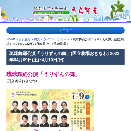
メニュー
HOME
>
お役立ち
>
娯楽
>
ライブ・コンサート
> 琉球舞踊公演「うりずんの舞」(国立劇
>
場おきなわ) 2022年04月09日(土)･4月10日(日)
特
琉球舞踊公演「うりずんの舞」(国立劇場おきなわ) 2022
集
年04月09日(土)･4月10日(日)
記
事
<
琉球舞踊公演「うりずんの舞」
(国立劇場おきなわ)
ティー
浦
ダな出
添
会い
の
公
園
特
集
ヤク
地
ルト
域
キャ
の