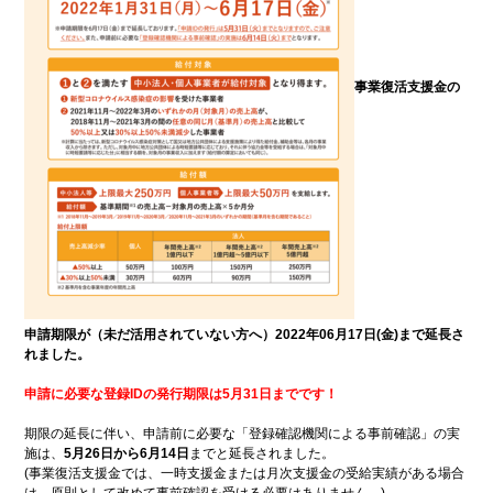
ンプ
安
全
の
た
め
事業復活支援金の
に
こ
街
こ
興
ろ
し
の
情
オ
報
ア
シ
防
ス
災
特
集
浦
環
申請期限が（未だ活用されていない方へ）2022年06月17日(金)まで延長さ
添
境
れました。
の
特
元
集
気
申請に必要な登録IDの発行期限は5月31日までです！
企
グル
業
メ
期限の延長に伴い、申請前に必要な「登録確認機関による事前確認」の実
どぅ
施は、
5月26日から6月14日
までと延長されました。
浦添
(事業復活支援金では、一時支援金または月次支援金の受給実績がある場合
は、原則として改めて事前確認を受ける必要はありません。)