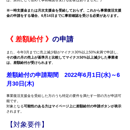
歴史
コ
アー
ミュ
※一時支援金または月次支援金を受給しておらず、これから事業復活支援
カイ
ニ
ブ映
ケー
金の申請をする場合、6月14日までに事前確認を受ける必要があります。
像
ショ
ン広
場
《 差額給付 》
の申請
子
浦
育
添
て
の
特
不
また、今年3月までに売上減少額がマイナス30%以上50%未満で申請し、
集
動
その後の月の売上が基準月と比較してマイナス50%以上減少した事業者
産
は、差額給付が受けられます
。
地域
地
差額給付の申請期間
2022年6月1日(水)～6
のイ
震
ベン
情
月30日(木)
ト・
報
催物
特別イ
事業復活支援金を受給した方のうち特定の要件を満たす一部の方が申請可
ンタ
能です。
ビュー
対象となる
可能性のある方はマイページ上に差額給付の申請ボタンが表示
されます。
食
てぃー
べ
だぬ
歩
ふぁー
【対象要件】
き
通信
情