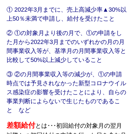
報
① 2022年3月までに、売上高減少率▲30%以
トッ
メー
上50％未満で申請し、給付を受けたこと
プ
ル
ペー
マ
② ①の対象月より後の月で、①の申請をし
ジ
ガ
ジ
た月から2022年3月までのいずれかの月の月
地
ン
域
登
間事業収入等が、基準月の月間事業収入等と
貢
録
献
比較して50%以上減少していること
企
企
業
業
③ ②の月間事業収入等の減少が、①の申請
一
登
覧
録
時点では予見されなかった新型コロナウイル
の
防
ご
ス感染症の影響を受けたことにより、自らの
災
案
情
事業判断によらないで生じたものであるこ
内
報
と など
プ
浦
ラ
添
イ
差額給付
とは･･･初回給付の対象月の翌月
署
バ
か
シー