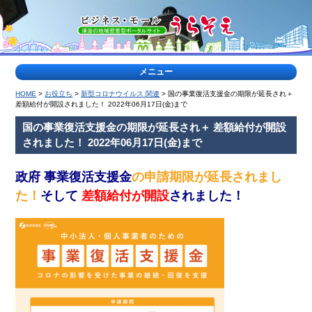
メニュー
HOME
>
お役立ち
>
新型コロナウイルス 関連
> 国の事業復活支援金の期限が延長され＋
>
差額給付が開設されました！ 2022年06月17日(金)まで
特
国の事業復活支援金の期限が延長され＋ 差額給付が開設
集
されました！ 2022年06月17日(金)まで
記
事
<
政府 事業復活支援金
の申請期限が延長されまし
た！
そして
差額給付が開設
されました！
ティー
浦
ダな出
添
会い
の
公
園
特
集
ヤク
地
ルト
域
キャ
の