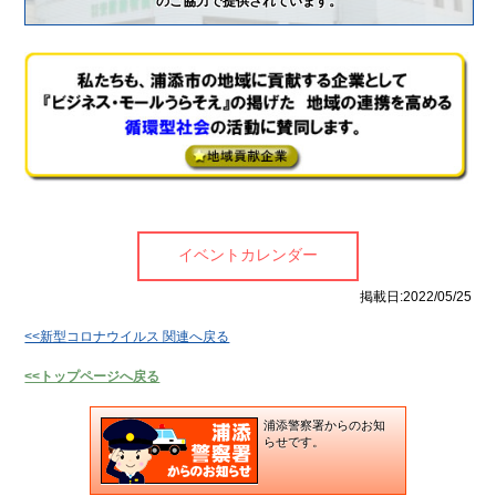
のご協力で提供されています。
は
じ
め
て
ご
利
用
の
方
へ
新型コロナウイルス 関連
ントカレンダー
イベントカレンダー
イベントカレンダー
掲載日:2022/05/25
<<新型コロナウイルス 関連へ戻る
サイトコンセプト
<<トップページへ戻る
浦添警察署からのお知
らせです。