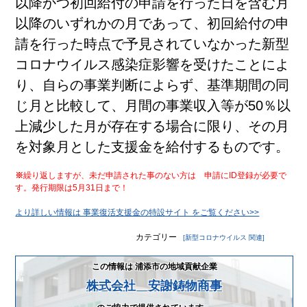
以降かつ初回給付の申請を行った日を含む月
ら
ポ
の
リ
以降のいずれかの月であって、初回給付の申
お
シー
知
請を行った時点で予見されていなかった新型
ら
リ
コロナウイルス感染症影響を受けたことによ
せ
ン
ク
り、自らの事業判断によらず、基準期間の同
不
に
審
つ
じ月と比較して、月間の事業収入等が50％以
者
い
情
上減少した月が存在する場合に限り、その月
て
報
を対象月とした支援金を給付するものです。
お
役
※
繰り返しますが、未だ申請された事のない方は 申請にID登録が必要で
立
す。発行期限は5月31日まで！
ち
情
より詳しい情報は 事業復活支援金の特設サイト をご覧ください>>
報
カテゴリー
お
[新型コロナウイルス 関連]
問
い
この情報は 浦添市の地域貢献企業
合
株式会社 安謝鋳物商事
わ
せ