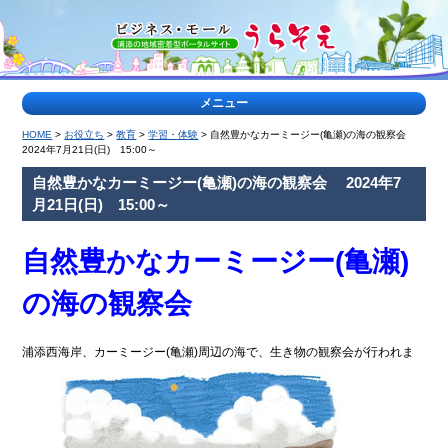
メニュー
HOME
>
お役立ち
>
教育
>
学習・体験
> 自然豊かなカーミージー(亀瀬)の海の観察会
>
2024年7月21日(日) 15:00～
特
自然豊かなカーミージー(亀瀬)の海の観察会 2024年7
集
月21日(日) 15:00～
記
事
<
自然豊かなカーミージー(亀瀬)
ティー
浦
の海の観察会
ダな出
添
会い
の
公
園
浦添西海岸、カーミージー(亀瀬)周辺の海で、生き物の観察会が行われま
特
集
ヤク
地
ルト
域
キャ
の