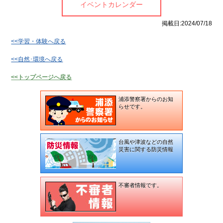
ら
ントカレンダー
イベントカレンダー
ポ
の
リ
お
掲載日:2024/07/18
シー
知
ら
リ
<<学習・体験へ戻る
せ
ン
ク
<<自然･環境へ戻る
不
に
審
つ
<<トップページへ戻る
者
い
情
て
報
浦添警察署からのお知
らせです。
お
役
立
ち
台風や津波などの自然
情
災害に関する防災情報
報
お
問
不審者情報です。
い
合
わ
せ