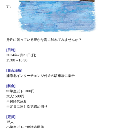
ンプ
安
す。
全
の
た
め
に
こ
街
こ
興
身近に残っている豊かな海に触れてみませんか？
ろ
し
の
情
[日時]
オ
報
2024年7月21日(日)
ア
15:00～16:30
シ
防
ス
災
特
[集合場所]
集
浦添北インターチェンジ付近の駐車場に集合
浦
環
[料金]
添
境
中学生以下: 300円
の
特
大人: 500円
元
集
※保険代込み
気
企
※定員に達し次第締め切り
グル
業
メ
どぅ
[定員]
浦添
15人
小学生以下は保護者同伴