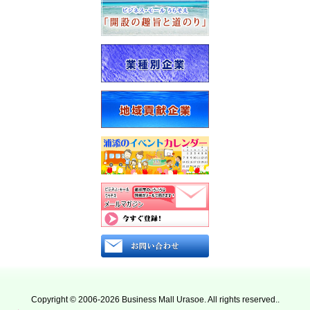
は
じ
め
て
ご
利
用
の
方
へ
新型コロナウイルス 関連
イベントカレンダー
サイトコンセプト
Copyright © 2006-2026 Business Mall Urasoe. All rights reserved..