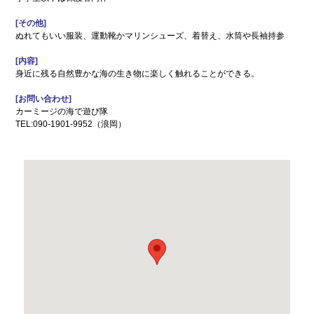
歴史
コ
アー
ミュ
[その他]
カイ
ニ
ぬれてもいい服装、運動靴かマリンシューズ、着替え、水筒や長袖持参
ブ映
ケー
像
ショ
ン広
[内容]
場
身近に残る自然豊かな海の生き物に楽しく触れることができる。
子
浦
[お問い合わせ]
育
添
カーミージの海で遊び隊
て
の
TEL:090-1901-9952（浪岡）
特
不
集
動
産
地域
地
のイ
震
ベン
情
ト・
報
催物
特別イ
ンタ
ビュー
食
てぃー
べ
だぬ
歩
ふぁー
き
通信
情