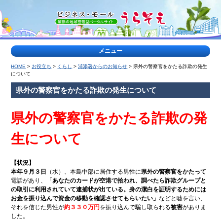
メニュー
HOME
>
お役立ち
>
くらし
>
浦添署からのお知らせ
> 県外の警察官をかたる詐欺の発生
>
について
特
県外の警察官をかたる詐欺の発生について
集
記
事
県外の警察官をかたる詐欺の発
<
生について
ティー
浦
ダな出
添
会い
の
【状況】
公
本年９月３日
（水）、本島中部に居住する男性に
県外の警察官をかたって
園
特
電話があり、
「あなたのカードが空港で拾われ、調べたら詐欺グループと
集
の取引に利用されていて逮捕状が出ている。身の潔白を証明するためには
お金を振り込んで資金の移動を確認させてもらいたい」
などと嘘を言い、
ヤク
地
それを信じた男性が
約３３０万円
を振り込んで騙し取られる
被害
がありま
ルト
域
した。
キャ
の