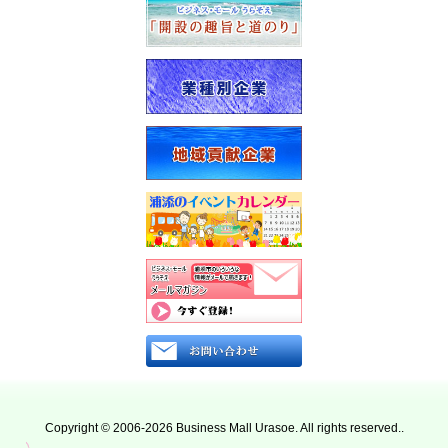
報
トッ
メー
プ
ル
ペー
マ
ジ
ガ
ジ
地
ン
域
登
貢
録
献
企
企
業
業
一
登
覧
録
の
防
ご
災
案
情
内
報
プ
浦
ラ
添
イ
署
バ
Copyright © 2006-2026 Business Mall Urasoe. All rights reserved..
か
シー