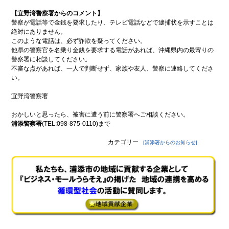
ンプ
安
全
【宜野湾警察署からのコメント】
の
警察が電話等で金銭を要求したり、テレビ電話などで逮捕状を示すことは
た
絶対にありません。
め
このような電話は、必ず詐欺を疑ってください。
に
他県の警察官を名乗り金銭を要求する電話があれば、沖縄県内の最寄りの
警察署に相談してください。
こ
街
不審な点があれば、一人で判断せず、家族や友人、警察に連絡してくださ
こ
興
ろ
し
い。
の
情
オ
報
宜野湾警察署
ア
シ
防
おかしいと思ったら、被害に遭う前に警察署へご相談ください。
ス
災
浦添警察署
(TEL:098-875-0110)まで
特
集
カテゴリー
[浦添署からのお知らせ]
浦
環
添
境
の
特
元
集
気
企
グル
業
メ
どぅ
浦添