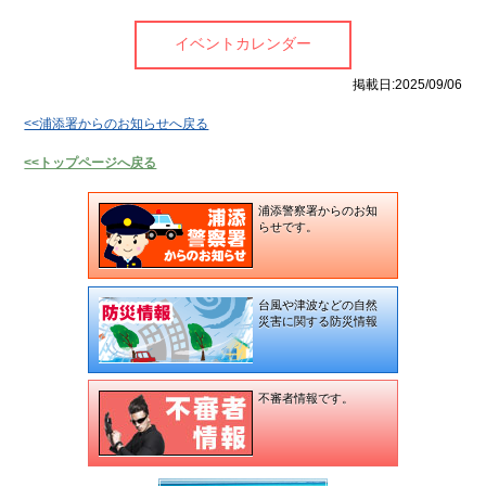
歴史
コ
アー
ミュ
カイ
ニ
ントカレンダー
イベントカレンダー
ブ映
ケー
像
ショ
掲載日:2025/09/06
ン広
場
<<浦添署からのお知らせへ戻る
子
浦
育
添
<<トップページへ戻る
て
の
特
不
集
動
浦添警察署からのお知
産
らせです。
地域
地
のイ
震
ベン
情
台風や津波などの自然
ト・
報
災害に関する防災情報
催物
特別イ
ンタ
ビュー
不審者情報です。
食
てぃー
べ
だぬ
歩
ふぁー
き
通信
情