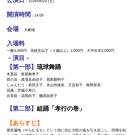
公演日
：2026/06/20 (土)
ら
ポ
の
リ
お
開演時間
シー
：14:00
知
ら
リ
会場
せ
ン
大劇場
ク
不
に
入場料
審
つ
者
い
一般4,000円 高校生以下（３歳以上）1,000円 大学生等2,000円
情
て
－演目－
報
【第一部】
琉球舞踊
お
役
本貫花：新屋敷孝子
立
前の浜：真境名由佳子、我那覇明子
ち
しゅんだう：前田文子、永山玲緒奈、又吉知子、根間奈美
情
花風：宮城小寿江
報
谷茶前：花岡尚子、棚原由里子
お
【第二部】
組踊「孝行の巻」
問
い
合
【あらすじ】
わ
屋良漏地（やらむるち）という池に住む大蛇が嵐を引き起こし、田畑を枯
せ