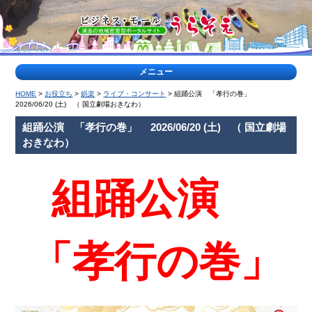
メニュー
HOME
>
お役立ち
>
娯楽
>
ライブ・コンサート
> 組踊公演 「孝行の巻」
>
2026/06/20 (土) （ 国立劇場おきなわ）
特
組踊公演 「孝行の巻」 2026/06/20 (土) （ 国立劇場
集
おきなわ）
記
事
<
組踊公演
ティー
浦
ダな出
添
会い
の
公
園
「孝行の巻」
特
集
ヤク
地
ルト
域
キャ
の