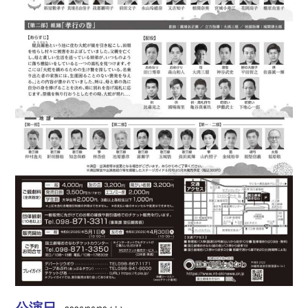
報
トッ
メー
プ
ル
ペー
マ
ジ
ガ
ジ
地
ン
域
登
貢
録
献
企
企
業
業
一
登
覧
録
の
防
ご
災
案
情
内
報
プ
浦
ラ
添
イ
署
バ
か
シー