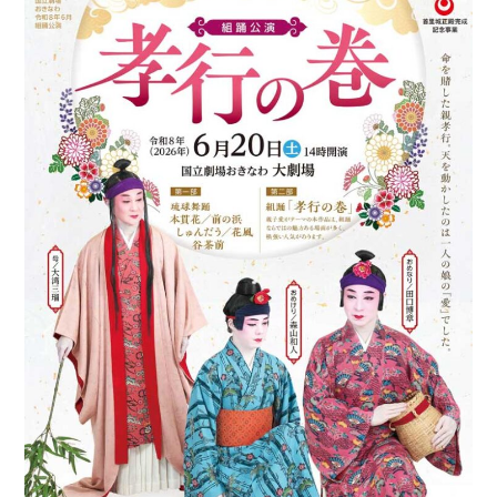
ンプ
安
全
の
た
め
に
こ
街
こ
興
ろ
し
の
情
オ
報
ア
シ
防
ス
災
特
集
浦
環
添
境
の
特
元
集
気
企
グル
業
メ
どぅ
浦添