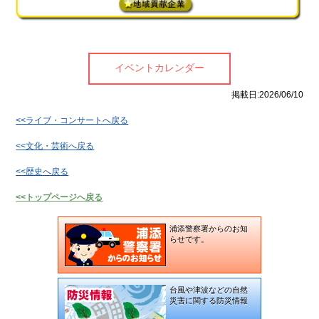
ントカレンダー
イベントカレンダー
掲載日:2026/06/10
<<ライブ・コンサートへ戻る
<<文化・芸術へ戻る
<<歴史へ戻る
<<トップページへ戻る
浦添警察署からのお知
らせです。
台風や津波などの自然
災害に関する防災情報