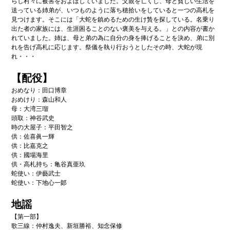
らし村々に被害をおよぼしていました。父親を亡くし、母と貧しい生活を
は
送っている姉弟が、いつものように落ち穂拾いをしていると一つの高札を
じ
見つけます。そこには「大蛇を鎮めるための生け贄を探している。名乗り
め
出た者の家族には、生涯困ることのない褒美を与える。」との内容が書か
て
れていました。姉は、母と弟の為に自分の身を捧げることを決め、弟に別
ご
れを告げ高札に応じます。祭儀を執り行おうとしたその時、大蛇が現
利
れ・・・
用
の
【配役】
方
おめなり：田口博章
へ
おめけり：森山和人
母：大湾三瑠
新型コロナウイルス 関連
頭取：神谷武史
時の大屋子：平田智之
供：佐喜眞一輝
イベントカレンダー
供：比嘉克之
供：國場海里
サイトコンセプト
供・高札持ち：亀谷真亜玖
蛇使い：伊藝武士
蛇使い：下地心一郞
地謡
【第一部】
歌三線：仲村逸夫、新垣勝裕、知念保修