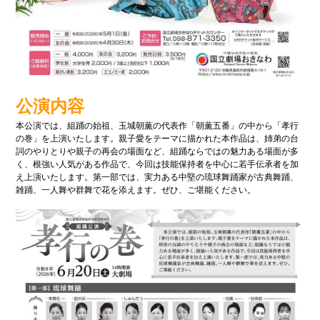
歴史
コ
アー
ミュ
カイ
ニ
ブ映
ケー
像
ショ
ン広
場
子
浦
公演内容
育
添
て
の
本公演では、組踊の始祖、玉城朝薫の代表作「朝薫五番」の中から「孝行
特
不
集
動
の巻」を上演いたします。親子愛をテーマに描かれた本作品は、姉弟の台
産
詞のやりとりや親子の再会の場面など、組踊ならではの魅力ある場面が多
く、根強い人気がある作品で、今回は技能保持者を中心に若手伝承者を加
地域
地
え上演いたします。第一部では、実力ある中堅の琉球舞踊家が古典舞踊、
のイ
震
雑踊、一人舞や群舞で花を添えます。ぜひ、ご堪能ください。
ベン
情
ト・
報
催物
特別イ
ンタ
ビュー
食
てぃー
べ
だぬ
歩
ふぁー
き
通信
情