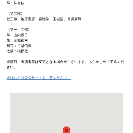
箏：林杏佳
【第二部】
歌三線：池原憲彦、喜瀬学、玉城悟、長浜真輝
【第一・二部】
箏：山内照子
笛：金城裕幸
胡弓：祖堅信義
太鼓：福原敬
※演目・出演者等は変更となる場合がございます。あらかじめご了承くだ
さい。
※詳しくは公式サイトをご覧ください。