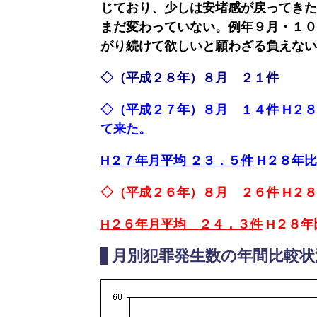
じており、少しは安堵感が戻ってきた
域
浦
信
まだ変わっていない
。例年９月・１０
グ
の
添
がり続けて欲しいと願わざる負えない
ル
安
の
メ
全
不
◇（平成２８年）８月 ２１件
どぅ
の
動
浦
◇（平成２７年）８月 １４件
H２
た
産
添
て来た
。
め
に
H２７年月平均
２３．５件
H２８年
地
域
◇（平成２６年）８月 ２６件
H２８
こ
の
こ
イ
H２６年月平均 ２４．３件
H２８年
ろ
ベ
月別犯罪発生数の年間比較状
の
ン
オ
ト・
ア
催