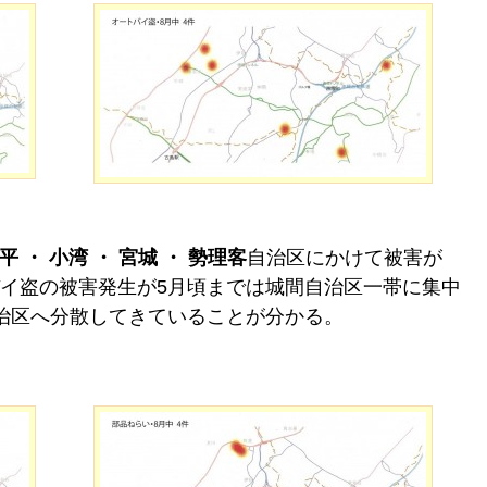
平 ・ 小湾 ・ 宮城 ・ 勢理客
自治区にかけて被害が
イ盗の被害発生が5月頃までは城間自治区一帯に集中
治区へ分散してきていることが分かる。