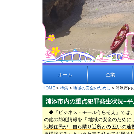
ホーム
企業
企
HOME
>
特集
>
地域の安全のために
> 浦添市内
業
浦添市内の重点犯罪発生状況−平
業
地
◆『ビジネス・モールうらそえ』では
種
域
の他の防犯情報を『 地域の安全のために
地域住民が、自ら隣り近所との 互いの連
別
貢
再構築する』という意義を込めて
お届け