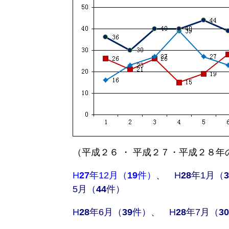
シ
物
ス
お
役
立
ち
新
イ
く
教
型
チ
ら
育
コ
オ
し
ロ
シ！
（平成２６ ・ 平成２７・平成２８
趣
ナ
H
27
年12月（
19
件）
、
H
28
年1月（
3
育
味
ウ
5月（
44
件）
ビ
児
イ
ジ
ル
H
28
年6月（
39
件）、 H
28
年7月（
30
住
ネ
ス