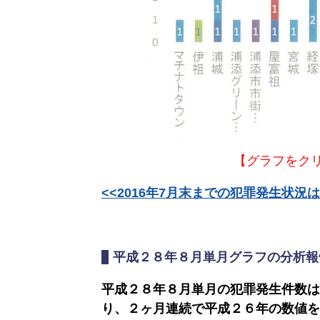
の
集
コ
タ
公
ミュ
ビュー
園
ニ
浦
特
ケー
添
食
集
ショ
の
べ
ン
元
歩
広
ヤ
気
き
場
【グラフをク
ク
企
情
ル
業
報
<<2016年7月末までの犯罪発生状況
ト
子
キャ
育
環
てぃー
ン
て
平成２８年８月単月グラフの分析報
境
だ
プ
特
特
ぬ
集
平成２８年８月単月の犯罪発生件数は
集
ふぁー
り、２ヶ月連続で平成２６年の数値を
地
通