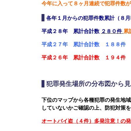
医
ま
ス
関
今年に入って８ヶ月連続で犯罪件数が
療
い
連
各年１月からの犯罪件数累計（８月
ショッ
平成２８年 累計合計数
２８０件
累
介
ピ
防
護・
ン
災
平成２７年 累計合計数 １８８件
福
グ
情
祉
報
平成２６年 累計合計数 １９４件
娯
楽
イ
犯罪発生場所の分布図から見
ベ
ン
下位のマップから各種犯罪の発生地域
ト
していないかご確認の上、防犯対策を
カ
レ
オートバイ盗（４件）多発注意！の発
ン