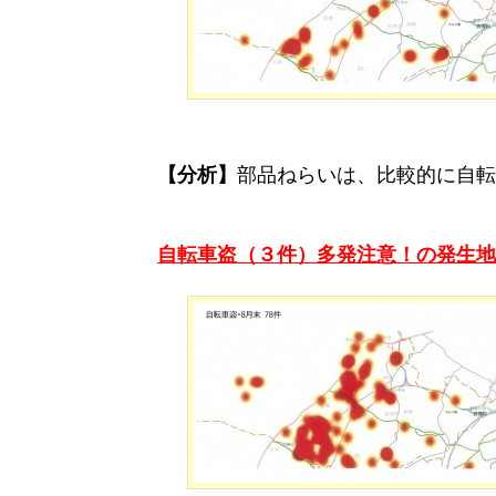
アー
カ
イ
ブ
【日
本
【分析】
部品ねらいは、比較的に自転
語】
結
自転車盗（３
件）多発注意！の発生地
の
街
お
施
ご
中
知
設
利
小
ら
案
用
企
せ
内
案
業
内
100