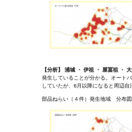
ダー
企
業
ニュー
ス
映
【分析】
浦城 ・ 伊祖 ・ 屋冨祖 ・ 大
像
発生していることが分かる。オートバ
アー
していたが、6月以降になると周辺自
カ
イ
部品ねらい（４件）発生地域 分布図
ブ
映
像