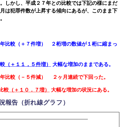
。しかし、平成２７年との比較では下記の様にまだ
月は犯罪件数が上昇する傾向にあるが、このまま下
。
８年比較
（＋７件増）
２桁増の数値が１桁に縮まっ
比較
（＋１１，５件増）
大幅な増加のまま
である。
年比較
（－５件減） ２ヶ月連続で下回った。
比較
（＋１０．７増）
大幅な増加の状況にある。
況報告（折れ線グラフ）