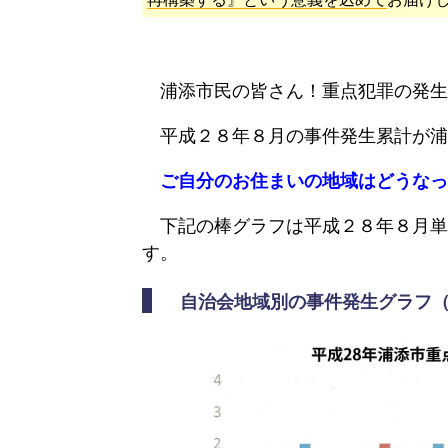
企
献
業
企
業
浦添市民の皆さん！重点犯罪の発生
特
平成２８年８月の事件発生累計が浦
集
ご自分のお住まいの地域は
どうなっ
ティー
街
歴
地
ダ
興
史
震
下記の棒グラフは平成２８年８月単
な
し
アー
情
す。
出
情
カ
報
会
報
イ
自治会地域別の事件発生グラフ
い
ブ
特
映
防
別
像
浦
災
イ
添
特
ン