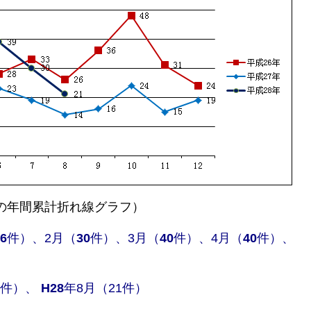
年の年間累計折れ線グラフ）
6
件）、2月（
30
件）、3月（
40
件）、4月（
40
件）、
件）、
H28
年8月（21件）