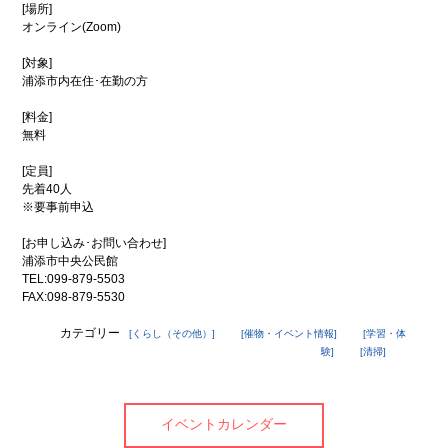
歴史
コ
[場所]
アー
ミュ
オンライン(Zoom)
カイ
ニ
ブ映
ケー
[対象]
像
ショ
浦添市内在住･在勤の方
ン広
場
[料金]
子
浦
無料
育
添
て
の
[定員]
特
不
先着40人
集
動
※要事前申込
産
地域
地
[お申し込み･お問い合わせ]
のイ
震
浦添市中央公民館
ベン
情
TEL:099-879-5503
ト・
報
FAX:098-879-5530
催物
特別イ
カテゴリー
[くらし（その他）]
[催物・イベント情報]
[学習・体
ンタ
ビュー
験]
[清掃]
食
てぃー
べ
だぬ
歩
ふぁー
ントカレンダー
イベントカレンダー
き
通信
情