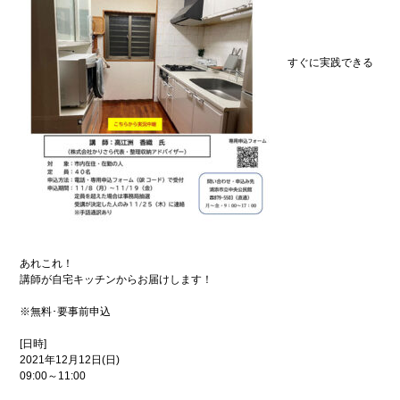
ンプ
安
全
の
た
すぐに実践できる
め
に
こ
街
こ
興
ろ
し
の
情
オ
報
ア
シ
防
ス
災
特
集
あれこれ！
浦
環
添
境
講師が自宅キッチンからお届けします！
の
特
元
集
※無料･要事前申込
気
企
グル
[日時]
業
メ
2021年12月12日(日)
どぅ
09:00～11:00
浦添