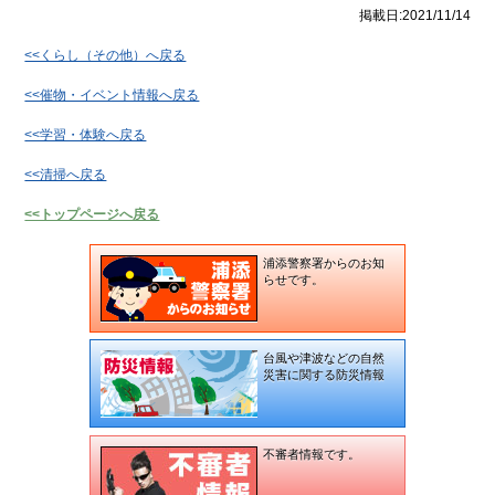
掲載日:2021/11/14
報
<<くらし（その他）へ戻る
トッ
メー
プ
ル
<<催物・イベント情報へ戻る
ペー
マ
ジ
ガ
<<学習・体験へ戻る
ジ
地
ン
<<清掃へ戻る
域
登
貢
録
<<トップページへ戻る
献
企
企
業
業
浦添警察署からのお知
一
登
らせです。
覧
録
の
防
ご
災
案
台風や津波などの自然
情
内
災害に関する防災情報
報
プ
浦
ラ
添
イ
不審者情報です。
署
バ
か
シー