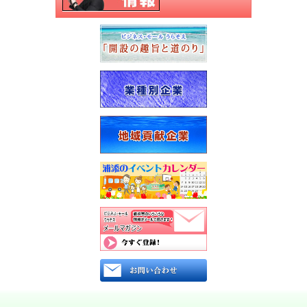
ら
ポ
の
リ
お
シー
知
ら
リ
せ
ン
ク
不
に
審
つ
者
い
情
て
報
お
役
立
ち
情
報
お
問
い
合
わ
せ