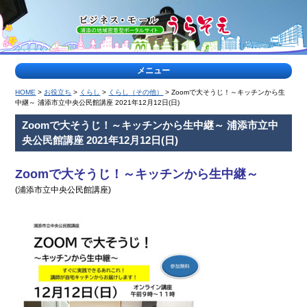
メニュー
HOME
>
お役立ち
>
くらし
>
くらし（その他）
> Zoomで大そうじ！～キッチンから生
>
中継～ 浦添市立中央公民館講座 2021年12月12日(日)
特
Zoomで大そうじ！～キッチンから生中継～ 浦添市立中
集
央公民館講座 2021年12月12日(日)
記
事
<
Zoomで大そうじ！～キッチンから生中継～
(浦添市立中央公民館講座)
ティー
浦
ダな出
添
会い
の
公
園
特
集
ヤク
地
ルト
域
キャ
の