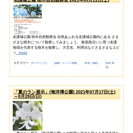
名護城公園 樹木自然観察会 自然あふれる名護城公園内にある さま
ざまな樹木について観察してみましょう。 散策路沿いに育つ名護
地域を代表する樹木を観察し、方言名、利用法などさまざまなエピ
ソ
...more
カテゴリー
[ガーデニング]
[催物・イベント情報]
[学習・体験]
[自然･環
境]
「夏のラン展示」(海洋博公園) 2021年07月17日(土)
～8月29日(日)