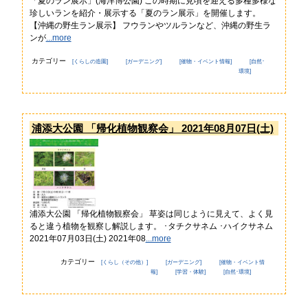
「夏のラン展示」(海洋博公園) この時期に見頃を迎える多種多様な
珍しいランを紹介・展示する「夏のラン展示」を開催します。
【沖縄の野生ラン展示】 フウランやツルランなど、沖縄の野生ラ
ンが
...more
カテゴリー
[くらしの造園]
[ガーデニング]
[催物・イベント情報]
[自然･
環境]
浦添大公園 「帰化植物観察会」 2021年08月07日(土)
浦添大公園 「帰化植物観察会」 草姿は同じように見えて、よく見
ると違う植物を観察し解説します。 ･タチクサネム ･ハイクサネム
2021年07月03日(土) 2021年08
...more
カテゴリー
[くらし（その他）]
[ガーデニング]
[催物・イベント情
報]
[学習・体験]
[自然･環境]