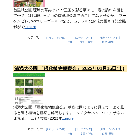
首里城公園 琉球の華みぐい 〜王国を彩る華々に、春の訪れを感じ
て〜 2月はお花いっぱいの首里城公園で過ごしてみませんか。 ブー
ゲンビレアやマリーゴールドなど、カラフルなお花に囲まれ記念撮
影がで
...more
カテゴリー
[くらし（その他）]
[ガーデニング]
[催物・イベント情
報]
[文化・芸術]
[自然･環境]
浦添大公園 「帰化植物観察会」 2022年01月15日(土)
浦添大公園 「帰化植物観察会」 草姿は同じように見えて、よく見
ると違う植物を観察し解説します。 ･タチクサネム ･ハイクサネム
比嘉 正一 氏 (学芸員) 2022年
...more
カテゴリー
[くらし（その他）]
[ガーデニング]
[催物・イベント情
報]
[学習・体験]
[自然･環境]