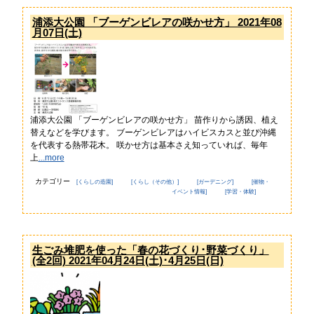
浦添大公園 「ブーゲンビレアの咲かせ方」 2021年08
月07日(土)
浦添大公園 「ブーゲンビレアの咲かせ方」 苗作りから誘因、植え
替えなどを学びます。 ブーゲンビレアはハイビスカスと並び沖縄
を代表する熱帯花木。 咲かせ方は基本さえ知っていれば、毎年
上
...more
カテゴリー
[くらしの造園]
[くらし（その他）]
[ガーデニング]
[催物・
イベント情報]
[学習・体験]
生ごみ堆肥を使った「春の花づくり･野菜づくり」
(全2回) 2021年04月24日(土)･4月25日(日)