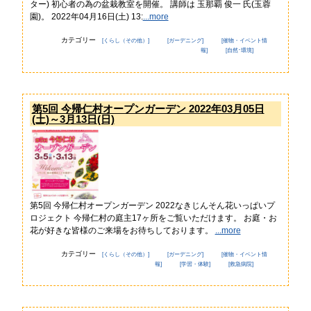
ター) 初心者の為の盆栽教室を開催。 講師は 玉那覇 俊一 氏(玉蓉
は
園)。 2022年04月16日(土) 13:
...more
じ
め
カテゴリー
[くらし（その他）]
[ガーデニング]
[催物・イベント情
て
報]
[自然･環境]
ご
利
用
の
第5回 今帰仁村オープンガーデン 2022年03月05日
方
(土)～3月13日(日)
へ
新型コロナウイルス 関連
イベントカレンダー
第5回 今帰仁村オープンガーデン 2022なきじんそん花いっぱいプ
サイトコンセプト
ロジェクト 今帰仁村の庭主17ヶ所をご覧いただけます。 お庭・お
花が好きな皆様のご来場をお待ちしております。
...more
カテゴリー
[くらし（その他）]
[ガーデニング]
[催物・イベント情
報]
[学習・体験]
[救急病院]