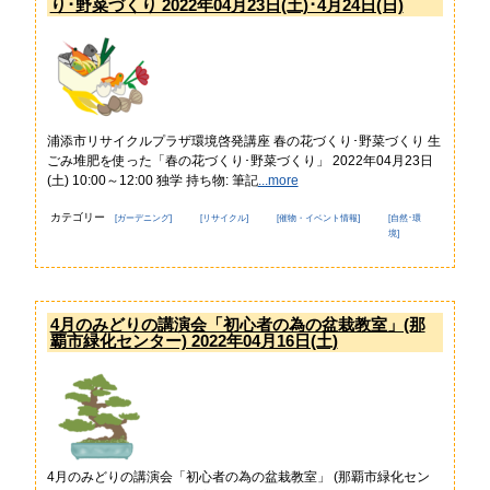
り･野菜づくり 2022年04月23日(土)･4月24日(日)
ら
ポ
の
リ
お
シー
知
ら
リ
せ
ン
ク
不
浦添市リサイクルプラザ環境啓発講座 春の花づくり･野菜づくり 生
に
審
ごみ堆肥を使った「春の花づくり･野菜づくり」 2022年04月23日
つ
者
(土) 10:00～12:00 独学 持ち物: 筆記
...more
い
情
て
報
カテゴリー
[ガーデニング]
[リサイクル]
[催物・イベント情報]
[自然･環
境]
お
役
立
ち
4月のみどりの講演会「初心者の為の盆栽教室」(那
情
覇市緑化センター) 2022年04月16日(土)
報
お
問
い
合
わ
4月のみどりの講演会「初心者の為の盆栽教室」 (那覇市緑化セン
せ