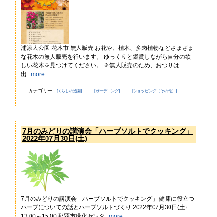
歴史
コ
アー
ミュ
カイ
ニ
ブ映
ケー
像
ショ
ン広
場
浦添大公園 花木市 無人販売 お花や、植木、多肉植物などさまざま
な花木の無人販売を行います。 ゆっくりと鑑賞しながら自分の欲
子
浦
しい花木を見つけてください。 ※無人販売のため、おつりは
育
添
出
...more
て
の
特
不
カテゴリー
[くらしの造園]
[ガーデニング]
[ショッピング（その他）]
集
動
産
地域
地
のイ
震
7月のみどりの講演会「ハーブソルトでクッキング」
ベン
情
2022年07月30日(土)
ト・
報
催物
特別イ
ンタ
ビュー
食
てぃー
べ
だぬ
7月のみどりの講演会「ハーブソルトでクッキング」 健康に役立つ
歩
ふぁー
ハーブについての話とハーブソルトづくり 2022年07月30日(土)
き
通信
13:00～15:00 那覇市緑化センタ
...more
情