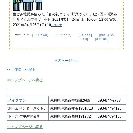
生ごみ堆肥を使った「春の花づくり･野菜づくり」(全2回) (浦添市
リサイクルプラザ) 座学: 2021年04月24日(土) 10:00～12:00 実習:
2021年04月25日(日) 10
...more
カテゴリー
[くらしの造園]
[ガーデニング]
[リサイクル]
[催物・イベン
ト情報]
[学習・体験]
次のページへ »
<<「趣味」へ戻る
<<トップページへ戻る
連絡先リスト
メイクマン
沖縄県浦添市字城間2689
098-877-9787
ホームセンターさくもと
沖縄県浦添市牧港1?61?18
098-877?4121
トーホク沖縄営業所
沖縄県浦添市西原1?12?2
098-876?4166
<<トップページへ戻る