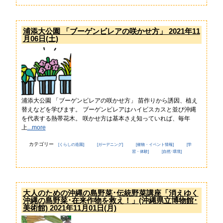
浦添大公園 「ブーゲンビレアの咲かせ方」 2021年11
月06日(土)
浦添大公園 「ブーゲンビレアの咲かせ方」 苗作りから誘因、植え
替えなどを学びます。 ブーゲンビレアはハイビスカスと並び沖縄
を代表する熱帯花木。 咲かせ方は基本さえ知っていれば、毎年
上
...more
カテゴリー
[くらしの造園]
[ガーデニング]
[催物・イベント情報]
[学
習・体験]
[自然･環境]
大人のための沖縄の島野菜･伝統野菜講座「消えゆく
沖縄の島野菜･在来作物を救え！」(沖縄県立博物館･
美術館) 2021年11月01日(月)