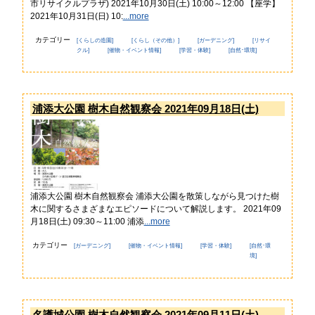
市リサイクルプラザ) 2021年10月30日(土) 10:00～12:00 【座学】
2021年10月31日(日) 10:
...more
カテゴリー
[くらしの造園]
[くらし（その他）]
[ガーデニング]
[リサイ
クル]
[催物・イベント情報]
[学習・体験]
[自然･環境]
浦添大公園 樹木自然観察会 2021年09月18日(土)
浦添大公園 樹木自然観察会 浦添大公園を散策しながら見つけた樹
木に関するさまざまなエピソードについて解説します。 2021年09
月18日(土) 09:30～11:00 浦添
...more
カテゴリー
[ガーデニング]
[催物・イベント情報]
[学習・体験]
[自然･環
境]
名護城公園 樹木自然観察会 2021年09月11日(土)