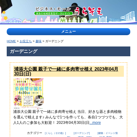
メニュー
HOME
>
お役立ち
>
趣味
> ガーデニング
>
特
ガーデニング
集
記
浦添大公園 親子で一緒に多肉寄せ植え 2023年04月
事
30日(日)
<
ティー
浦
ダな出
添
会い
の
公
園
特
浦添大公園 親子で一緒に多肉寄せ植え 当日、好きな器と多肉植物
集
を選んで植えます♪ みんなで1つを作っても、各自1つづつでも、大
人1人のご参加も大歓迎！ 2023年04月30日(日
...more
ヤク
地
ルト
域
カテゴリー
[くらし（その他）]
[ガーデニング]
[催物・イベント情
キャ
の