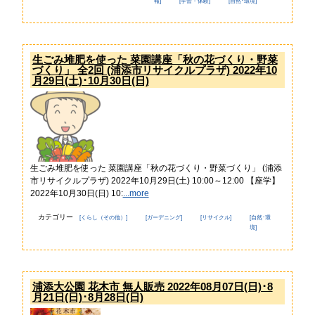
報]
[学習・体験]
[自然･環境]
ンプ
安
全
の
た
め
生ごみ堆肥を使った 菜園講座「秋の花づくり・野菜
に
づくり」 全2回 (浦添市リサイクルプラザ) 2022年10
月29日(土)･10月30日(日)
こ
街
こ
興
ろ
し
の
情
オ
報
ア
シ
防
ス
災
生ごみ堆肥を使った 菜園講座「秋の花づくり・野菜づくり」 (浦添
特
市リサイクルプラザ) 2022年10月29日(土) 10:00～12:00 【座学】
集
2022年10月30日(日) 10:
...more
浦
環
カテゴリー
添
境
[くらし（その他）]
[ガーデニング]
[リサイクル]
[自然･環
の
特
境]
元
集
気
企
グル
業
メ
浦添大公園 花木市 無人販売 2022年08月07日(日)･8
どぅ
月21日(日)･8月28日(日)
浦添