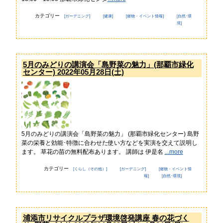
報
カテゴリー
[ガーデニング]
[健康]
[催物・イベント情報]
[自然･環
境]
トッ
メー
プ
ル
ペー
マ
ジ
ガ
5月のみどりの講演会「島野菜の魅力」(那覇市緑化
ジ
地
センター) 2022年05月28日(土)
ン
域
登
貢
録
献
企
企
業
業
一
登
覧
録
5月のみどりの講演会「島野菜の魅力」 (那覇市緑化センター) 島野
の
菜の栄養と効能･特徴に合わせた使い方などを実演を交えて説明し
防
ご
ます。 草花の苗の無料配布あります。 講師は 伊是名
...more
災
案
情
内
カテゴリー
[くらし（その他）]
[ガーデニング]
[催物・イベント情
報
報]
[自然･環境]
プ
浦
ラ
添
イ
署
バ
か
浦添市リサイクルプラザ環境啓発講座 春の花づく
シー