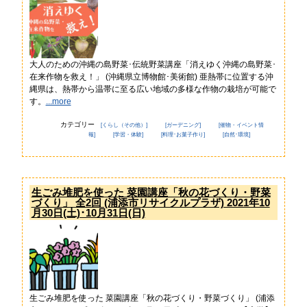
大人のための沖縄の島野菜･伝統野菜講座「消えゆく沖縄の島野菜･
在来作物を救え！」 (沖縄県立博物館･美術館) 亜熱帯に位置する沖
縄県は、熱帯から温帯に至る広い地域の多様な作物の栽培が可能で
す。
...more
カテゴリー
[くらし（その他）]
[ガーデニング]
[催物・イベント情
報]
[学習・体験]
[料理･お菓子作り]
[自然･環境]
生ごみ堆肥を使った 菜園講座「秋の花づくり・野菜
づくり」 全2回 (浦添市リサイクルプラザ) 2021年10
月30日(土)･10月31日(日)
生ごみ堆肥を使った 菜園講座「秋の花づくり・野菜づくり」 (浦添