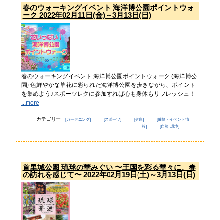
春のウォーキングイベント 海洋博公園ポイントウォ
ーク 2022年02月11日(金)～3月13日(日)
春のウォーキングイベント 海洋博公園ポイントウォーク (海洋博公
園) 色鮮やかな草花に彩られた海洋博公園を歩きながら、ポイント
を集めよう♪スポーツレクに参加すれば心も身体もリフレッシュ！
...more
カテゴリー
[ガーデニング]
[スポーツ]
[健康]
[催物・イベント情
報]
[自然･環境]
首里城公園 琉球の華みぐい 〜王国を彩る華々に、春
の訪れを感じて〜 2022年02月19日(土)～3月13日(日)