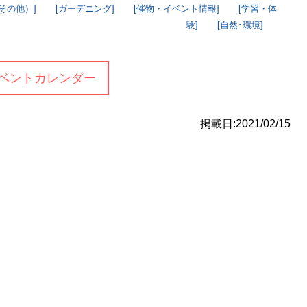
その他）]
[ガーデニング]
[催物・イベント情報]
[学習・体
験]
[自然･環境]
ベントカレンダー
掲載日:2021/02/15