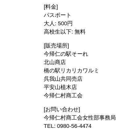
の
集
コ
タ
[料金]
公
ミュ
ビュー
パスポート
園
ニ
大人: 500円
浦
特
ケー
高校生以下: 無料
添
食
集
ショ
の
べ
[販売場所]
ン
元
歩
今帰仁の駅そーれ
広
ヤ
気
き
北山商店
場
ク
企
情
橋の駅リカリカワルミ
ル
業
報
呉我山共同売店
ト
子
平安山植木店
キャ
育
今帰仁村商工会
環
てぃー
ン
て
[お問い合わせ]
境
だ
プ
特
今帰仁村商工会女性部事務局
特
ぬ
集
TEL: 0980-56-4474
集
ふぁー
地
通