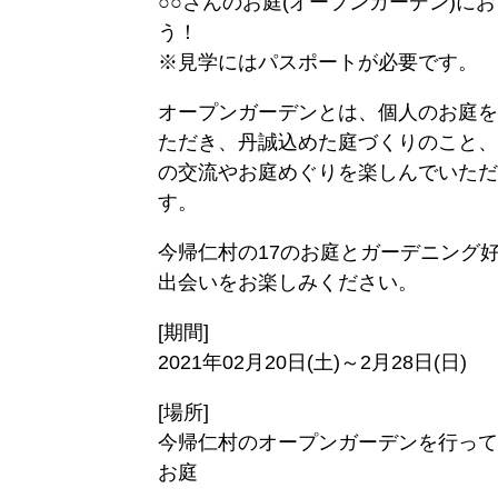
○○さんのお庭(オープンガーデン)に
企
献
う！
業
企
※見学にはパスポートが必要です。
業
オープンガーデンとは、個人のお庭を
特
ただき、丹誠込めた庭づくりのこと、
集
の交流やお庭めぐりを楽しんでいただ
す。
ティー
街
歴
地
ダ
興
史
震
今帰仁村の17のお庭とガーデニング
な
し
アー
情
出会いをお楽しみください。
出
情
カ
報
[期間]
会
報
イ
2021年02月20日(土)～2月28日(日)
い
ブ
特
映
[場所]
防
別
像
今帰仁村のオープンガーデンを行って
浦
災
イ
お庭
添
特
ン