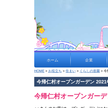
ホーム
企業
企
HOME
>
お役立ち
>
住まい
>
くらしの造園
> 今
業
今帰仁村オープンガーデン 2021年0
業
地
今帰仁村オープンガーデ
種
域
別
貢