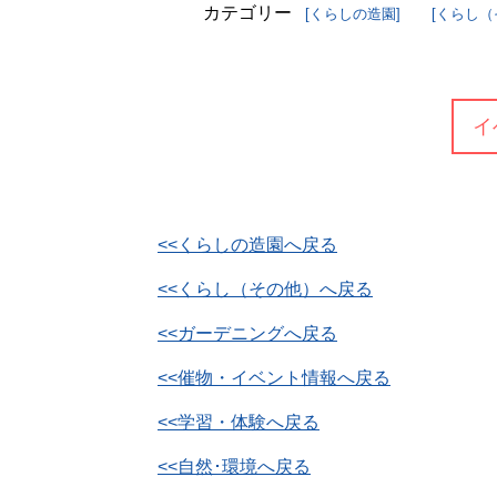
カテゴリー
[くらしの造園]
[くらし（
域
浦
信
グ
の
添
ル
安
の
メ
全
不
イベントカレンダー
イ
どぅ
の
動
浦
た
産
添
め
に
<<くらしの造園へ戻る
地
<<くらし（その他）へ戻る
域
こ
の
<<ガーデニングへ戻る
こ
イ
<<催物・イベント情報へ戻る
ろ
ベ
の
ン
<<学習・体験へ戻る
オ
ト・
<<自然･環境へ戻る
ア
催