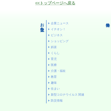
シ
物
<<トップページへ戻る
ス
お
お役立ち
企業ニュース
役
イチオシ！
立
ビジネス
ち
ショッピング
娯楽
新
イ
く
教
くらし
型
チ
ら
育
育児
医療
コ
オ
し
介護・福祉
ロ
シ！
教育
趣
ナ
趣味
育
味
ウ
住まい
ビ
児
イ
新型コロナウイルス 関連
ジ
ル
防災情報
住
ネ
ス