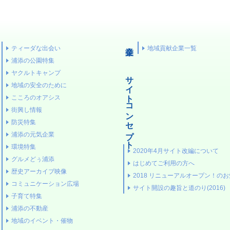
ティーダな出会い
地域貢献企業一覧
浦添の公園特集
ヤクルトキャンプ
サイトコンセプト
地域の安全のために
こころのオアシス
街興し情報
防災特集
浦添の元気企業
環境特集
2020年4月サイト改編について
グルメどぅ浦添
はじめてご利用の方へ
歴史アーカイブ映像
2018 リニューアルオープン！の
コミュニケーション広場
サイト開設の趣旨と道のり(2016)
子育て特集
浦添の不動産
地域のイベント・催物